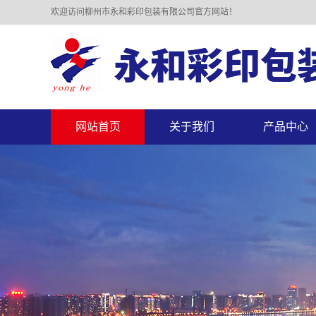
欢迎访问柳州市永和彩印包装有限公司官方网站！
网站首页
关于我们
产品中心