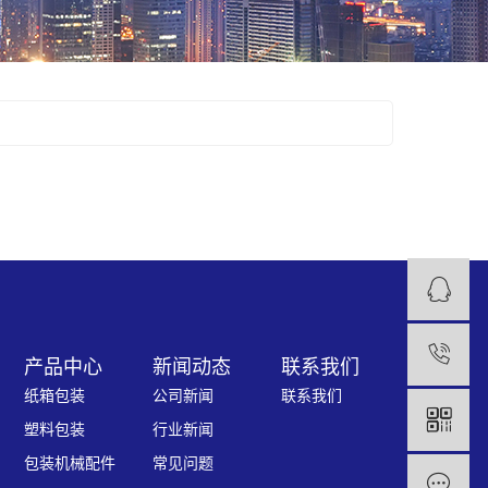
产品中心
新闻动态
联系我们
纸箱包装
公司新闻
联系我们
塑料包装
行业新闻
包装机械配件
常见问题