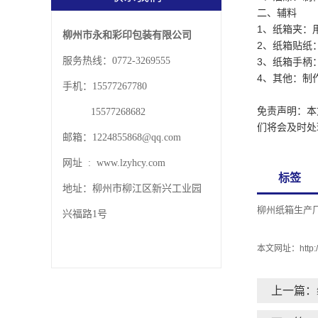
二、辅料
1、纸箱夹：
柳州市永和彩印包装有限公司
2、纸箱贴纸
服务热线：0772-3269555
3、纸箱手柄
4、其他：制
手机：15577267780
免责声明：本
15577268682
们将会及时处
邮箱：1224855868@qq.com
网址 : www.lzyhcy.com
标签
地址：柳州市柳江区新兴工业园
柳州纸箱生产
兴福路1号
本文网址：
http
上一篇：